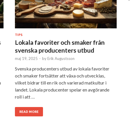
TIPS
s
Lokala favoriter och smaker från
svenska producenters utbud
maj 19, 2025
-
by
Erik Augustsson
Svenska producenters utbud av lokala favoriter
och smaker fortsätter att växa och utvecklas,
n
vilket bidrar till en rik och varierad matkultur i
landet. Lokala producenter spelar en avgörande
roll i att …
READ MORE