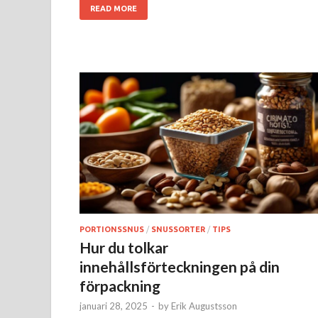
READ MORE
PORTIONSSNUS
/
SNUSSORTER
/
TIPS
Hur du tolkar
innehållsförteckningen på din
förpackning
januari 28, 2025
-
by
Erik Augustsson