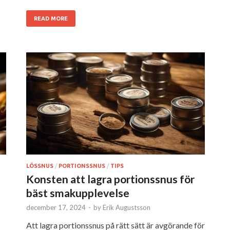
READ MORE
LÖSSNUS
/
PORTIONSSNUS
/
TIPS
Konsten att lagra portionssnus för
bäst smakupplevelse
december 17, 2024
-
by
Erik Augustsson
Att lagra portionssnus på rätt sätt är avgörande för