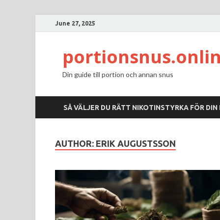
June 27, 2025
portionsnus.onli
Din guide till portion och annan snus
SÅ VÄLJER DU RÄTT NIKOTINSTYRKA FÖR DIN
AUTHOR:
ERIK AUGUSTSSON